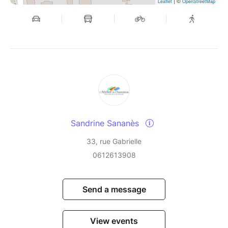
| ©
Leaflet
OpenStreetMap
Sandrine Sananès
33, rue Gabrielle
0612613908
Send a message
View events