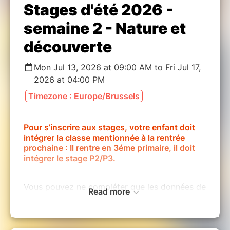
Stages d'été 2026 -
semaine 2 - Nature et
découverte
Mon Jul 13, 2026 at 09:00 AM to Fri Jul 17,
2026 at 04:00 PM
Timezone : Europe/Brussels
Pour s’inscrire aux stages, votre enfant doit
intégrer la classe mentionnée à la rentrée
prochaine : Il rentre en 3éme primaire, il doit
intégrer le stage P2/P3.
Vous pouvez ne compléter que les données de
Read more
l'acheteur (Parent qui paie le stage) dans un
premier temps et revenir compléter les
informations des enfants (OBLIGATOIRE) une
fois le paiement effectué, via l'onglet "Gérér