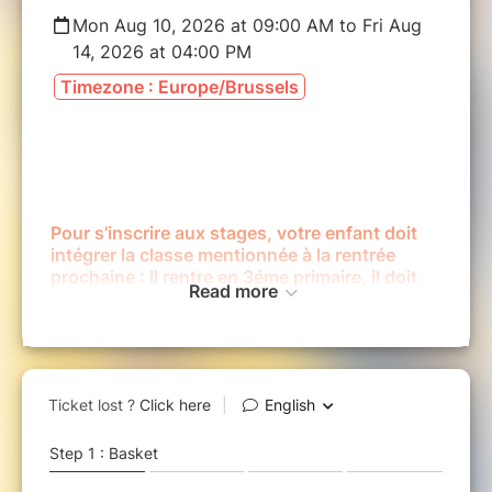
Mon Aug 10, 2026 at 09:00 AM to Fri Aug
14, 2026 at 04:00 PM
Timezone : Europe/Brussels
Pour s’inscrire aux stages, votre enfant doit
intégrer la classe mentionnée à la rentrée
prochaine : Il rentre en 3éme primaire, il doit
Read more
intégrer le stage P2/P3.
Vous pouvez ne compléter que les données de
l'acheteur (Parent qui paie le stage) dans un
premier temps et revenir compléter les
informations des enfants (OBLIGATOIRE) une
fois le paiement effectué, via l'onglet "Gérér
ma commande" dans le mail de confirmation
de réservation reçu.