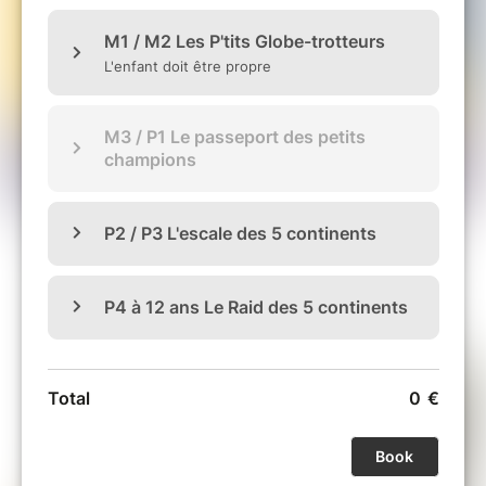
ATTENTION : une réduction étant appliquée
aux enfants d'une même famille, vous devez
faire un "panier" différent si vous inscrivez
d'autres enfants (un "panier" par famille) !!!