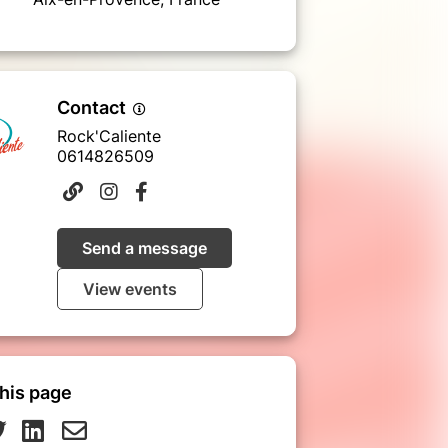
Contact
Rock'Caliente
0614826509
Send a message
View events
his page