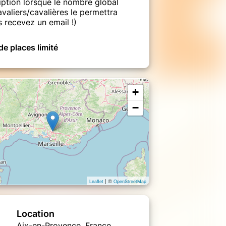
iption lorsque le nombre global
valiers/cavalières le permettra
s recevez un email !)
e places limité
+
−
| ©
Leaflet
OpenStreetMap
Location
Aix-en-Provence, France