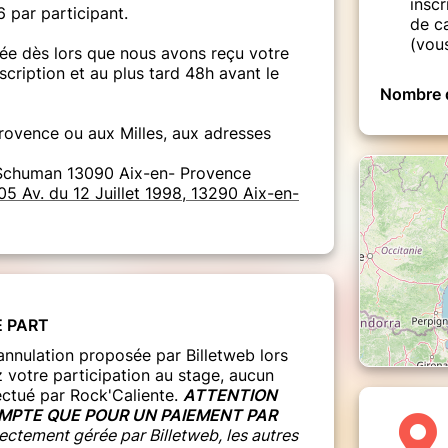
inscr
6 par participant.
de ca
(vou
idée dès lors que nous avons reçu votre
scription et au plus tard 48h avant le
Nombre d
Provence ou aux Milles, aux adresses
Schuman 13090 Aix-en- Provence
205 Av. du 12 Juillet 1998, 13290 Aix-en-
E PART
annulation proposée par Billetweb lors
 votre participation au stage, aucun
ctué par Rock'Caliente.
ATTENTION
OMPTE QUE POUR UN PAIEMENT PAR
rectement gérée par Billetweb, les autres