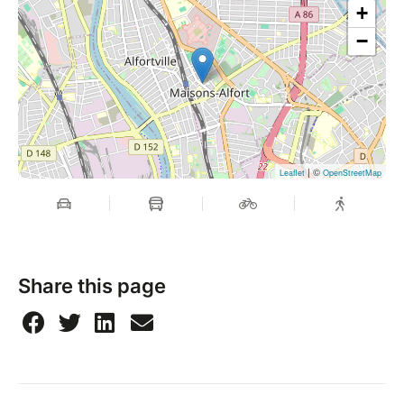
+
−
| ©
Leaflet
OpenStreetMap
Share this page