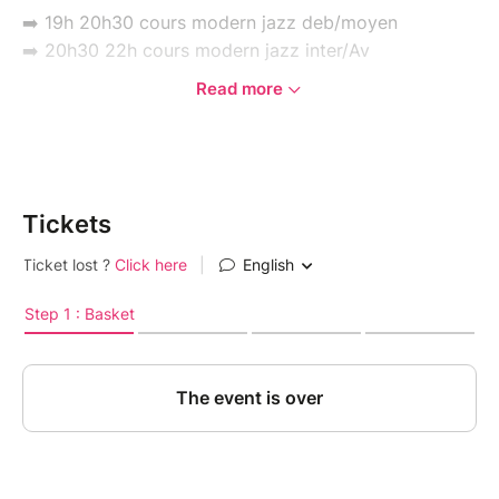
➡️ 19h 20h30 cours modern jazz deb/moyen
➡️ 20h30 22h cours modern jazz inter/Av
Read more
Vendredi 03 juillet :
➡️ 19h 20h30 cours modern jazz Deb/moyen
➡️ 20h30 22h cours modern jazz inter/Av
Tickets
Conditions de vente des billets :
Chaque billet est nominatif ; il est donc réservé à la
personne dont le nom figure sur la réservation.
Passé un délai de 72 heures, aucun remboursement
ne sera possible, sauf en cas d’annulation du cours de
ma part.
Merci pour votre compréhension