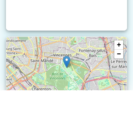
+
−
| ©
Leaflet
OpenStreetMap
Location
Parc Floral de Paris, Route de la
Pyramide, Paris, France