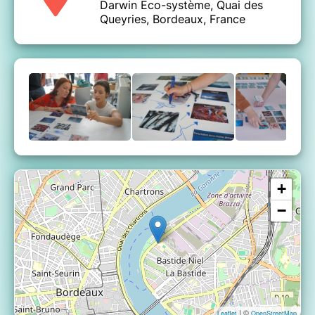
Darwin Eco-système, Quai des
enjeux-eau
Queyries, Bordeaux, France
_____
Créé par Alice Vitoux et inspiré de "La Fresque du
Climat", l'atelier LA FRESQUE OCEANE
s’adresse à toutes et tous, citoyens, collectivités,
entreprises ou écoles, et vous plongera dans une
exploration sous-marine collective.
Pour en savoir plus :
www.fresqueoceane.org
,
et
pour aller à la rencontre de celles et ceux qui
s'activent pour un océan durable, découvrez notre
"
Le Fil de la Mer
"
nouveau podcast
+
−
| ©
Leaflet
OpenStreetMap