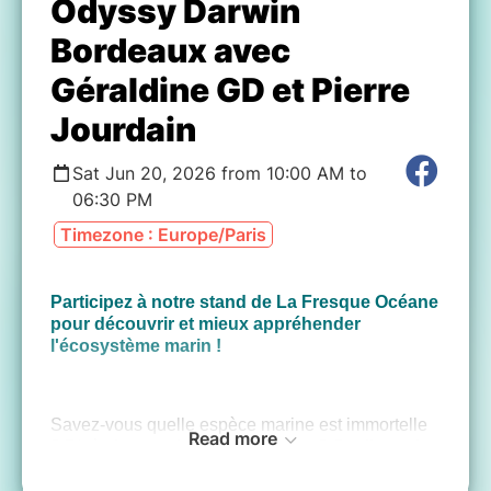
Odyssy Darwin
Bordeaux avec
Géraldine GD et Pierre
Jourdain
Sat Jun 20, 2026 from 10:00 AM to
06:30 PM
Timezone : Europe/Paris
Participez à notre stand de La Fresque Océane
pour découvrir et mieux appréhender
l'écosystème marin !
Savez-vous quelle espèce marine est immortelle
Read more
? D'où viennent les marées vertes ? Quelle est la
différence entre la pêche à la palangre et la pêche
au chalut ? Quelle est la part du transport maritime