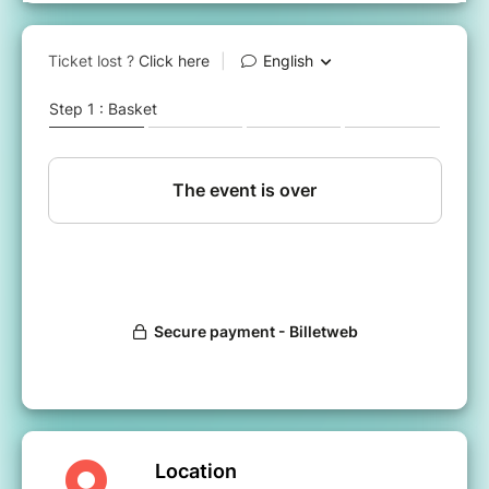
dans le transport de marchandises ?
Venez découvrir la “
Fresque Océane
” lors du
Festival Odyssy à Darwin Bordeaux organisé par
l'agence Eau-Adour-Garonne à samedi 20 juin
2026, un atelier ludique et collaboratif pour
bénéficier d'une meilleure compréhension
d’ensemble des enjeux de l’océan, à la fois en
termes de menaces mais aussi d'opportunités, et
avec à la clé l’envie d’agir individuellement et
collectivement.
Sa biodiversité fascinante, son rôle essentiel dans
la machine climatique, l'étendue de ses
nombreuses ressources, mais aussi les impacts
de nos activités et de nos gestes du quotidien
n'auront plus de secret pour vous !
Nous vous attendons nombreux.ses à l'occasion
de ce festival :
https://eau-grandsudouest.com/festival-
Location
odyssy-une-journee-pour-plonger-coeur-