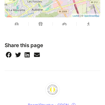
| ©
Leaflet
OpenStreetMap
Share this page
Boom'Structur - CDCN