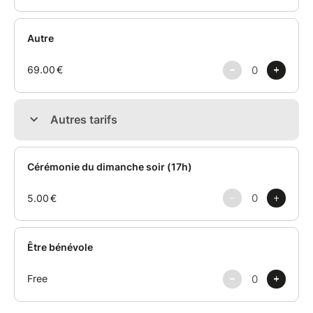
• Des coachs, mentors et jurys pros pour t'épauler
• Networking, fun & rock'n'roll ????
Embarque pour une aventure inoubliable ✨
⚠️ Billet non remboursable à moins de 72h
Plus d'infos : https://startupweekendnantes
Une question ? Écris-nous : team@naomakers.com