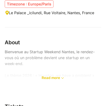
Timezone : Europe/Paris
Le Palace _icilundi, Rue Voltaire, Nantes, France
About
Bienvenue au Startup Weekend Nantes, le rendez-
vous où un problème devient une startup en un
week-end.
Le thème 2026 : « Houston, we have a problem! »
Read more
Cette année, on ne pitche pas des idées, on pitche
des problèmes. On oublie la solution toute faite : on
part d'un vrai problème, pour une vraie cible, vérifié
sur le terrain. Et on le résout à douze.