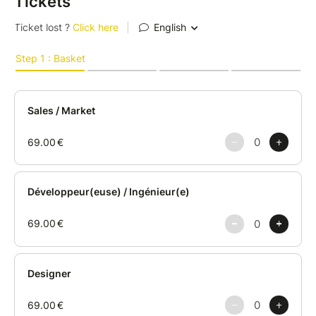
Tickets
Pendant 54 heures non-stop, tu vas vivre à 100 à
l'heure, entouré(e) de talents créatifs, d'experts et de
passionnés prêts à bousculer les choses avec toi.
Développeurs, designers, marketeurs, entrepreneurs :
c'est l'endroit où tout peut arriver.
Un problème qui te tient à cœur ? Viens le porter.
Pas de problème en tête, mais envie de créer ?
Rejoins une équipe, toutes les compétences
comptent !
????️ Ton billet Weekend (69€), tout compris :
• 7 repas traiteur
• Un t-shirt exclusif
• Une soirée avec DJ set et boissons à volonté
• 3 conférences