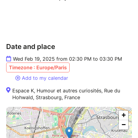
la conteuse en mal d’histoires.
Mercredi 19 février 2025
14h30 : Contes de Faits
Lieu : Espace K
Date and place
Tarifs : 6€ réduit / 10€ plein
Wed Feb 19, 2025 from 02:30 PM to 03:30 PM
Les bons cadeaux ne pourront pas être utilisés pour
Timezone : Europe/Paris
payer les places de cet événement.
Add to my calendar
Espace K, Humour et autres curiosités, Rue du
Hohwald, Strasbourg, France
+
−