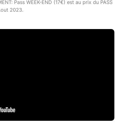
NT: Pass WEEK-END (17€) est au prix du PASS
Aout 2023.