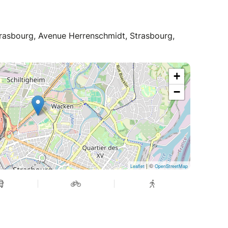
trasbourg, Avenue Herrenschmidt, Strasbourg,
+
−
| ©
Leaflet
OpenStreetMap