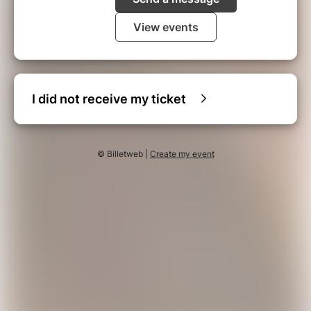
View events
I did not receive my ticket
© Billetweb |
Create my event