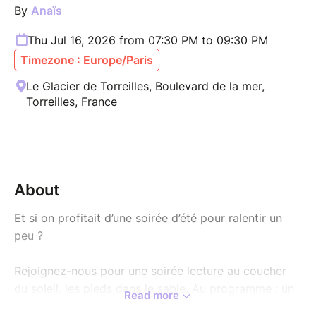
By
Anaïs
Thu Jul 16, 2026 from 07:30 PM to 09:30 PM
Timezone : Europe/Paris
Le Glacier de Torreilles, Boulevard de la mer,
Torreilles, France
About
Et si on profitait d’une soirée d’été pour ralentir un
peu ?
Rejoignez-nous pour une soirée lecture au coucher
du soleil, les pieds dans le sable. Au programme : un
Read more
moment de lecture pendant la golden hour, des