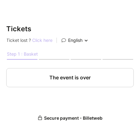
échanges entre passionnées, des recommandations
de livres, une ambiance cosy et un welcome kit
exclusif spécialement imaginé pour cette édition.
Tickets
✨ Votre place comprend
Un kit de bienvenue (goodies exclusifs de la
Summer Reading Party)
Un marque-page
Un Reading Quest
Quelques surprises bookish
Des sachets de thé froid à infuser, mis à
disposition pour toutes les participantes
À prévoir
Pour cette soirée, chacune est libre d’apporter ce qui
lui fait plaisir : un pique-nique complet, quelques
gourmandises à grignoter, une boisson fraîche…
L’idée est simplement de profiter d’un moment