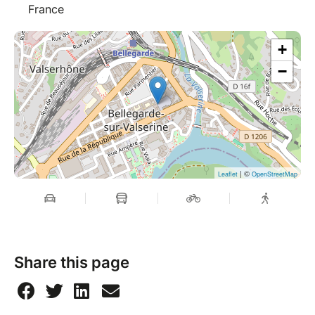
France
+
−
| ©
Leaflet
OpenStreetMap
Share this page