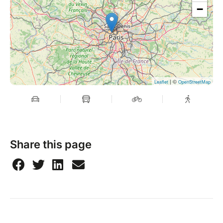
−
| ©
Leaflet
OpenStreetMap
Share this page