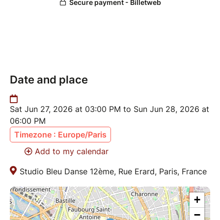
dynamiques, du regard et de la présence. Niveau
inter ou débutant confirmé.
16h30 – 18h00
CHORÉGRAPHIE Mi Gyal
Retour sur la chorégraphie de la veille pour affiner les
Date and place
détails, la musicalité et la performance. Niveau inter,
ou débutant ayant pris le round 1 samedi.
Sat Jun 27, 2026 at 03:00 PM to Sun Jun 28, 2026 at
NIVEAU
06:00 PM
Cet événement est ouvert aux niveaux initiation,
Timezone : Europe/Paris
débutant et débutant intermédiaire.
Add to my calendar
Places limitées.
Studio Bleu Danse 12ème, Rue Erard, Paris, France
+
−