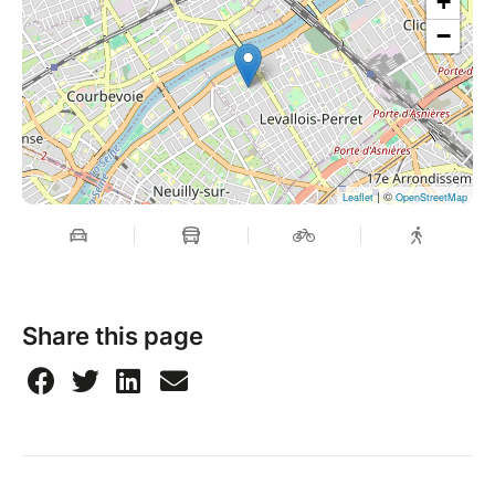
+
−
| ©
Leaflet
OpenStreetMap
Share this page