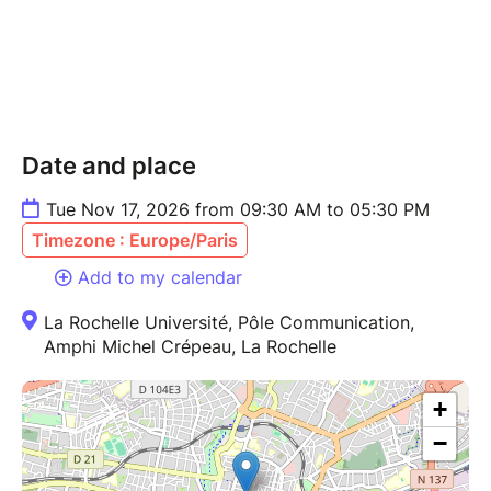
membre du Conseil scientifique de l’ADEME
et président de la commission du débat
public ‘la mer en débat’
M. Jonathan Lemeunier : directeur de projet
éolien en mer, DREAL-Direction Régionale de
l’Environnement, de l’Aménagement et du
Date and place
Logement Nouvelle-Aquitaine
Tue Nov 17, 2026 from 09:30 AM to 05:30 PM
Programme
https://lienss.univ-
Timezone : Europe/Paris
larochelle.fr/symposium-eolien-offshore
Add to my calendar
La Rochelle Université, Pôle Communication,
Amphi Michel Crépeau, La Rochelle
+
−