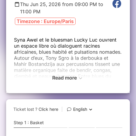
Thu Jun 25, 2026 from 09:00 PM to
11:00 PM
Timezone : Europe/Paris
Syna Awel et le bluesman Lucky Luc ouvrent
un espace libre où dialoguent racines
africaines, blues habité et pulsations nomades.
Autour d’eux, Tony Sgro à la derbouka et
Mahir Bostandzija aux percussions tissent une
matière organique faite de bendir, congas,
djembé et peaux vibrantes. Entre blues du
Read more
désert, groove, poésie et liberté, le quartet
explore les chemins de la transe et de
l’émotion pure, dépouillant la musique jusqu’à
l’essentiel : une voix, une guitare, des
percussions… une vérité.
Syna AWEL : Chant