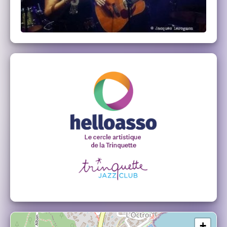
Mahir BOSTANDZIJA : Bendir, Djembé,
Derbouka, Congas
+