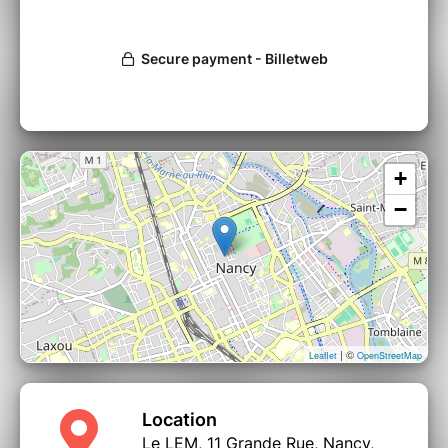
+
−
| ©
Leaflet
OpenStreetMap
Location
Le LEM, 11 Grande Rue, Nancy,