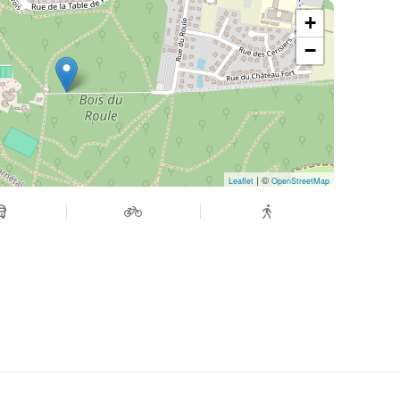
+
−
| ©
Leaflet
OpenStreetMap