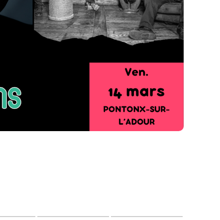
matiques du groupe copieusement rafraîchies par
s deux fistons. Pas de nostalgie, juste une poésie,