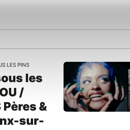
S LES PINS
ous les
OU /
Pères &
onx-sur-