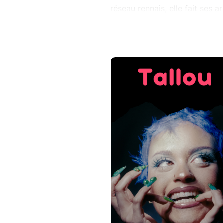
réseau rennais, elle fait ses
Neelou, A2H, IAM et dans des 
From Rennes ou encore V and B
Boule Noire, elle a présenté 
arrangements conceptuels. Cen
amour et névroses pour offrir
BONTEMPS PERES & FILS
Inutile de présenter BON TE
Marcel, Didier et Mickey en di
scènes de France. L'histoire s
doucement endormi au fond d'u
Jean Mi (Canal historique) un 
braises de quelques chansons 
nouveau. Une guitare et une b
naturellement demandé à leurs
sont pas trop fait prier pour
tout au long de leur enfance.