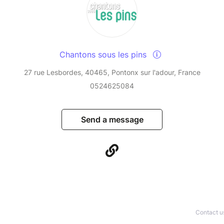
Chantons sous les pins
27 rue Lesbordes, 40465, Pontonx sur l'adour, France
0524625084
Send a message
Contact u