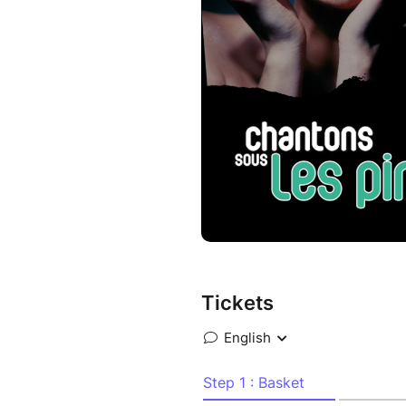
» autour des chansons emblé
l'enthousiasme et le talent de
un engagement et de l'amour.
Tickets