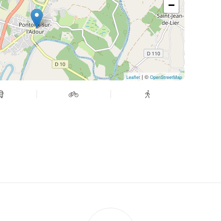
−
| ©
Leaflet
OpenStreetMap