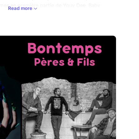
 armes en première partie de Youv Dee, Baby
Read more
festivals comme Mythos, Quartiers d’été, I’m
 fest. Pour sa première date parisienne à la
en exclusivité son nouvel EP EXIL aux
trée sur la quête de soi, elle chemine entre
 une œuvre sincère et introspective.
MPS ROULER dans les Landes. Mamac, Jean Mi,
x ans et trois Cd, ont arpenté les plus belles
'est arrêtée en 2003et leur répertoire s'est
n tiroir... Bien des années plus tard, Mamac et
soir, autour d'un feu ont « ressoufflé » sur les
qui n'attendaient que cela pour résonner à
asse étant un peu minimalistes, ils ont
 fils un petit coup de main. Loïc et Jérôme ne se
 replonger dans cette musique qui les a bercés
.. Ainsi est né ce projet « BONTEMPS Pères & Fils