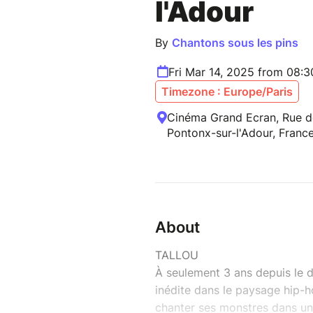
l'Adour
By
Chantons sous les pins
Fri Mar 14, 2025 from 08:
Timezone : Europe/Paris
Cinéma Grand Ecran, Rue de 
Pontonx-sur-l'Adour, Franc
About
TALLOU
À seulement 3 ans depuis le d
inédite dans le paysage hip-ho
chanter ses monstres dans un 