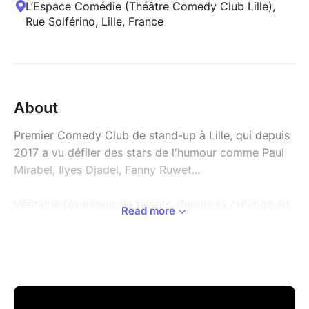
L’Espace Comédie (Théâtre Comedy Club Lille),
Rue Solférino, Lille, France
About
Premier Comedy Club de stand-up à Lille, qui depuis
2017 a vu défiler des stars de l'humour comme Paul
Mirabel, Ilyes Djadel, Fanny Ruwet...
Véritable révélateur de talents, depuis sa création en
Read more
2017, le Tchatcheur comedy club est le temple du
stand up à Lille. On ne compte plus les nombreuses
stars de l'humour actuelles qui sont venues fouler
notre scène. A chaque séance plusieurs humoristes
se succèdent : certains sont connus, d'autres
n'attendent qu'à se faire connaître, mais une chose