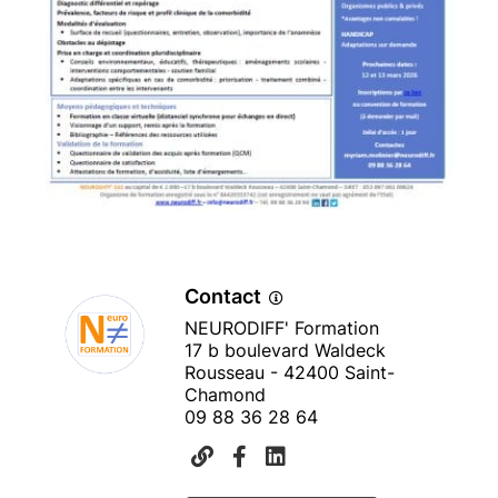
Financements possibles
FIF-PL
Agefice
Tout organisme public ou privé (inscription sur convention
de formation)
Etablissement hospitalier, médico social...
OPCO
Handicap
Adaptations sur demande
Délai d'accès : 2 jours
Contact
Votre contact : Myriam MOLINIER -
NEURODIFF' Formation
myriam.molinier@neurodiff.fr - 09 88 36 28 64
17 b boulevard Waldeck
Rousseau - 42400 Saint-
Chamond
09 88 36 28 64