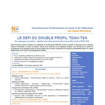
la comorbidité
Modalités d’évaluation
Obstacles au dépistage
Prise en charge et coordination pluridisciplinaire
Tarifs
Formation de 2 jours :
325,00 € / participant
Moyens pédagogiques et techniques
Formation en classe virtuelle (distanciel synchrone
pour échanges en direct)
Visionnage d’un support, remis après la formation
Bibliographie – Références des ressources utilisées
Validation de la formation
Questionnaire de validation des acquis après formation
(QCM)
Questionnaire de satisfaction
Attestations de formation, d’assiduité, liste
d’émargements…