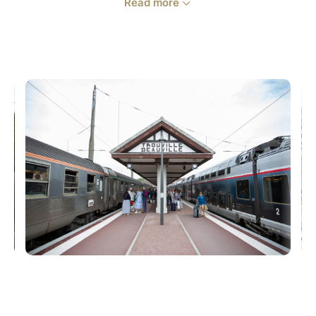
Read more
world's most famous wine. A journey aboard a
historic train Travel in retro carriages from the 1960s,
pulled by the BB 17016 electric locomotive, a true
emblem of our railway heritage. Let yourself be
transported into a friendly, vintage atmosphere. A
day dedicated to bubbles Destination Épernay and
Reims, the capitals of Champagne, where you can
stroll along the Avenue de Champagne, visit
prestigious estates, or simply enjoy the Champagne
landscapes and their relaxed lifestyle. Our onboard
services A simple and delicious sandwich offer,
available for pre-order during the journey. A bar car
welcomes you with hot and cold drinks, champagne
by the glass, and a few sweet treats to nibble on. A
post car is designed for children, with games and
coloring pages available. Special Offers 10% off when
you buy 4 tickets, with a discount automatically
applied at checkout. Free bicycle transport (limited