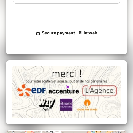
recommandons d’arriver à 15h
afin de
passer les différents contrôles.
L'événement, comme beaucoup
d’autres, est soumis aux mesures sur le
pass sanitaire : il vous sera demandé
pour assister à la conférence. Vous
savez maintenant
comment cela
fonctionne
. Le port du masque vous
sera également demandé.