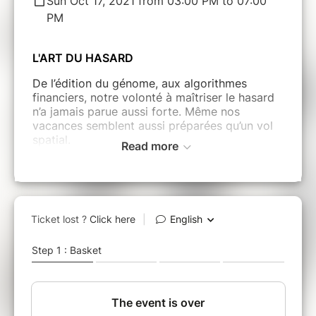
Sun Oct 17, 2021 from 03:00 PM to 07:00
PM
L'ART DU HASARD
De l’édition du génome, aux algorithmes
financiers, notre volonté à maîtriser le hasard
n’a jamais parue aussi forte. Même nos
vacances semblent aussi préparées qu’un vol
spatial.
Read more
Mais cette obsession se heurte à un monde
devenu complexe et incertain, d’où émergent
des développements technologiques et
politiques imprévisibles.
TEDxToulouse 2021 partira, avec vous, à la
recherche des émanations du hasard, dans les
sciences, les arts, l’aventure. Peut-être ce
voyage nous aidera à trouver un équilibre.
La conférence aura lieu le dimanche 17
octobre de 16h à 19h.
Nous vous