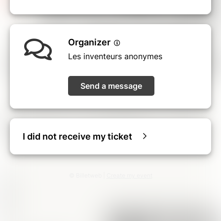
Organizer
Les inventeurs anonymes
Send a message
I did not receive my ticket
© Billetweb |
Create my event