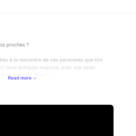
os proches ?
ies à la rencontre de ces personnes que l’on
art nous échappe toujours, avec une seule
’était quoi tes rêves ? ».
Read more
 bien au-delà de ce qu’elles imaginaient : huit
avec tendresse, qui se répondent, se chantent, se
vante qui donne corps aux récits.
le documentaire puissante, la pièce dépasse le
 pour interroger ce que chacun laisse derrière
 révèle le fil invisible qui relie les générations :