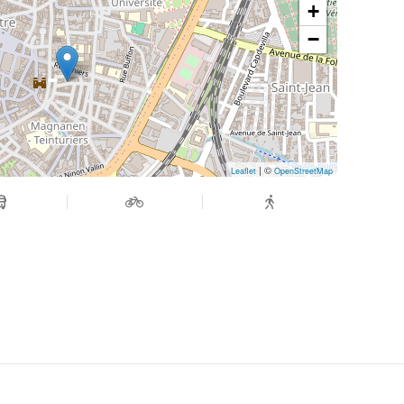
+
−
| ©
Leaflet
OpenStreetMap