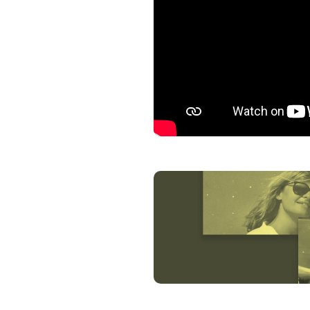
souvenirs, silences, rêves ina
Autant de traces qui composen
profondément humain. Car au 
seulement des histoires, mais
récits résonnent, ils dépassent
De Noémie Bitz, Marie Cuter,
Interprétation : Noémie Bitz,
Mise en scène : Thibault Truff
Musique Live : Thomas Rabei
Chorégraphie : Laura Authier
Composition : Nicolas Bitz