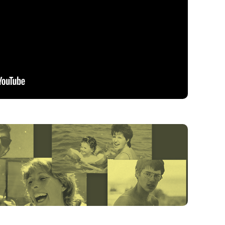
chevés.
t un héritage sensible, parfois fragile, mais
fond, ce que nous transmettons, ce ne sont pas
 une manière d’être au monde. Et lorsque ces
 le cercle familial pour toucher à l’universel.
 Ophélie Audon, Coline Haas
 Marie Cuter, Ophélie Audon, Coline Haas
ert, Marc Delétoille
sen