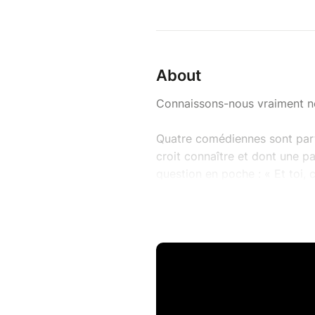
About
Connaissons-nous vraiment n
Quatre comédiennes sont part
croit connaître et dont une p
question en poche : « Et toi, c
Leurs réponses les ont menées
récits vivants, mis en scène 
dansent, dans une harmonie vi
À travers une fresque théâtra
simple recueil de témoignages
soi. Par fragments intimes, elle