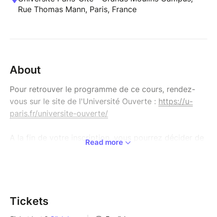
Rue Thomas Mann, Paris, France
About
Pour retrouver le programme de ce cours, rendez-
vous sur le site de l'Université Ouverte :
https://u-
paris.fr/universite-ouverte/
A la fin de votre inscription, vous pourrez décider de
Read more
régler votre cours :
- Par carte bleue en ligne (en 1 fois ou en 3 fois).
Pour vous rendre sur la boutique générale de
l’Université
Tickets
Ouverte :
https://www.billetweb.fr/pro/universiteouverte