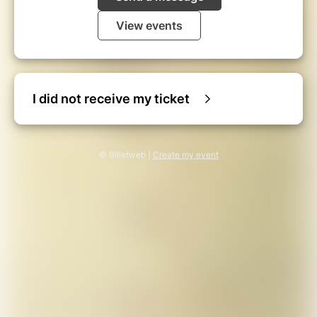
View events
I did not receive my ticket
© Billetweb |
Create my event