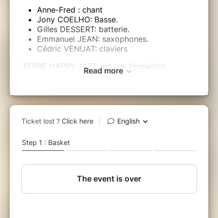
Anne-Fred : chant
Jony COELHO: Basse.
Gilles DESSERT: batterie.
Emmanuel JEAN: saxophones.
Cédric VENUAT: claviers
TERRE HAPPY JAZZ est une formation
Read more
acoustique dont le répertoire est constitué de
standards de jazz revisités, mais surtout de
mélodies pop, rock ( Beatles, Police, Pink
Floyd…) ou chansons françaises (Nougaro,
Brassens, Gainsbourg) réarrangés dans le style
jazz, voire latin-jazz ou funk.