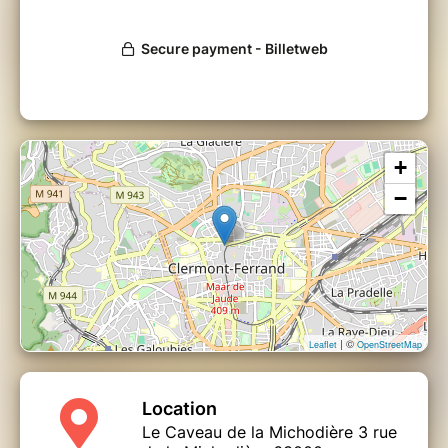
+
−
| ©
Leaflet
OpenStreetMap
Location
Le Caveau de la Michodière 3 rue