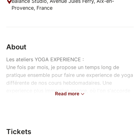
Balance Studio, Avenue Jules Ferry, Aix-en-
Provence, France
About
Les ateliers YOGA EXPERIENCE :
Une fois par mois, je propose un temps long de
pratique ensemble pour faire une experience de yoga
différente de nos cours hebdomadaires. Une
experience plus immersive encore, où l'on s'accorde
Read more
le temps de ressentir en profondeur, d'entrer dans un
état méditatif ressourçant, d'amener le corps vers de
nouvelles explorations et de se baigner dans une
présence à soi guérisseuse ✨
Tickets
A PROPOS DU 12 OCTOBRE :