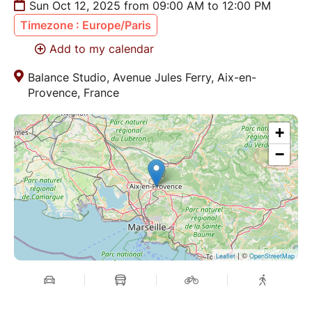
Sun Oct 12, 2025 from 09:00 AM to 12:00 PM
l'expérience ce qui nous constitue et parfois nous
Timezone : Europe/Paris
freine. C'est aller vers plus de Clarté dans notre
chemin d'évolution personnelle.
Add to my calendar
Balance Studio, Avenue Jules Ferry, Aix-en-
AU PROGRAMME :
Provence, France
--------------
+
* Cet atelier n'est pas remboursable
* Pour toute question, n'hésitez pas à me contacter
−
:)
| ©
Leaflet
OpenStreetMap