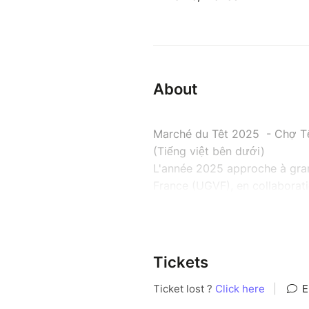
About
Marché du Têt 2025 - Chợ T
(Tiếng việt bên dưới)
L'année 2025 approche à gran
France (UGVF), en collaboratio
d’organiser la fête traditionne
Forts du succès de l’édition 
2025 des centaines de bénévole
Tickets
plusieurs milliers de visiteur
animations artistiques et prop
les enfants, une soirée dansa