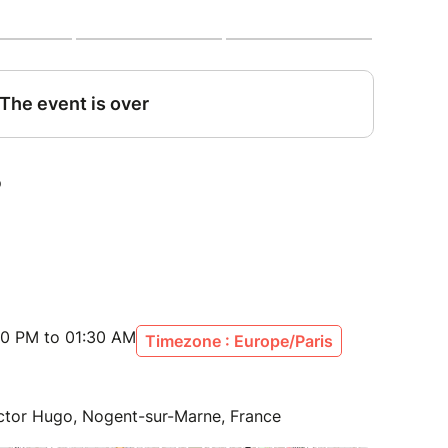
ux stands et d’activités tout aussi captivantes.
ébrer la nouvelle année lunaire placée sous le
r février 2025 au Pavillon Baltard !
s vous attend :
s proposant des saveurs traditionnelles
vres, produits vietnamiens, artisanat).
 mettant à l’honneur des talents de la
e en France
ants
araoké et dance-floor pour clôturer cet
00 PM to 01:30 AM
Timezone : Europe/Paris
x pour partager ensemble ce moment de fête et
ictor Hugo, Nogent-sur-Marne, France
h à 1h30 du matin
Av. Victor Hugo, 94130 Nogent-sur-Marne