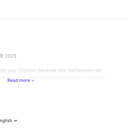
ết 2025
ds pas ! L’Union Générale des Vietnamiens de
n avec ses associations partenaires, a le plaisir
Read more
lle du Nouvel An vietnamien : le Têt Ất Ty.
2024, nous mobiliserons pour cette nouvelle année
s afin d’accueillir, le temps d’une journée,
s autour d’un Marché du Têt, rythmé par des
osant des spécialités culinaires, des ateliers pour
nte, et bien plus encore. Cette édition promet une