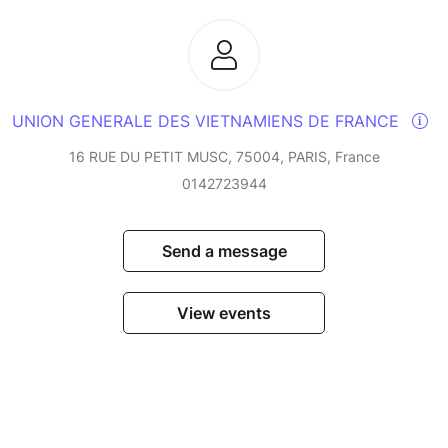
 1h30 sáng ngày hôm sau :
ian hàng chuyên nghiệp mang đậm hương vị
c sản, sách báo, hàng Việt Nam, thủ công mỹ
ên tục với các nghệ sĩ từ cộng đồng Việt Nam
UNION GENERALE DES VIETNAMIENS DE FRANCE
g trò chơi dân gian dành cho trẻ em.
16 RUE DU PETIT MUSC, 75004, PARIS, France
khép lại chương trình Tết truyền thống này.
0142723944
 ngày 01/02/2025 đến 1h30 sáng ngày 02/02/2025
Send a message
 12 Av. Victor Hugo, 94130 Nogent-sur-Marne
View events
 (Miễn phí cho trẻ dưới 3 tuổi)
đến 31/01/2025
ng et Bánh tẻt