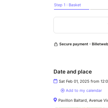
fête du Têt enrichie de nouvea
Venez nous rejoindre pour cél
signe du Serpent le samedi 1e
Une belle journée de festivité
Un marché avec des stand
(spécialités culinaires, li
Des animations artistiques
communauté vietnamienn
Date and place
Des ateliers pour les enf
Une soirée festive avec k
Sat Feb 01, 2025 from 12:
événement en beauté
Nous vous attendons nombreu
Add to my calendar
de tradition !
Pavillon Baltard, Avenue V
Date : Samedi 1 février de 12
Lieu : Pavillon Baltard - 12 