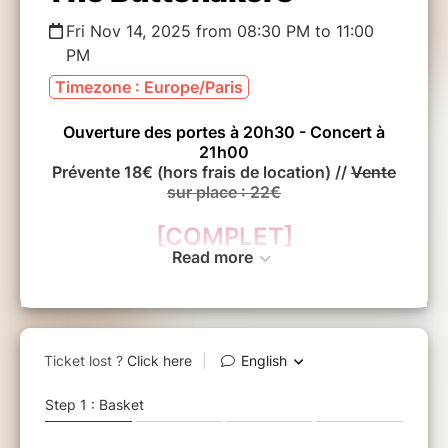
Fri Nov 14, 2025 from 08:30 PM to 11:00
PM
Timezone : Europe/Paris
Ouverture des portes à 20h30 - Concert à
21h00
Prévente 18€ (hors frais de location) //
Vente
sur place : 22€
[COMPLET]
Read more
1ère partie :
Anaïs Rosso
Anaïs Rosso est artiste autodidacte, créatrice d’un
univers intemporel.
Pleinement investie sur scène avec ses machines et sa
guitare, sa voix de ténor puise dans les invocations du
blues, et n’hésite pas à se travestir pour revêtir
différentes identités de genre.
____