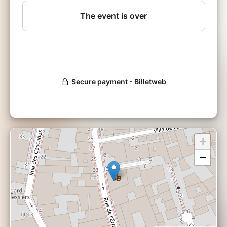
Sortie de l'album :
(Fuse 119
Lessons in Love
Records / Underdog Records - 2025)
Emmenés par la voix envoûtante et l'énergie de la
charismatique riot girl Ciara Thompson, les
Buttshakers continuent de creuser les sillons du
rythm'n blues et de la soul chaude et rageuse
qu'ils affectionnent tant. Ils seront sur scène pour
présenter leur nouvel album LESSONS IN LOVE
(Underdog Rcords), teinté de soul vintage et de
rythmiques endiablées.
Ciara Thompson : voix
+
Cédric Gerfaud : batterie
−
Riad Klai : guitare
Théo Fardele : basse
Thibaut Fontana : saxophone
Franck Boyron : trombone