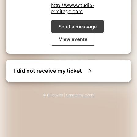
http://www.studio-
ermitage.com
Send a message
View events
I did not receive my ticket
© Billetweb |
Create my event