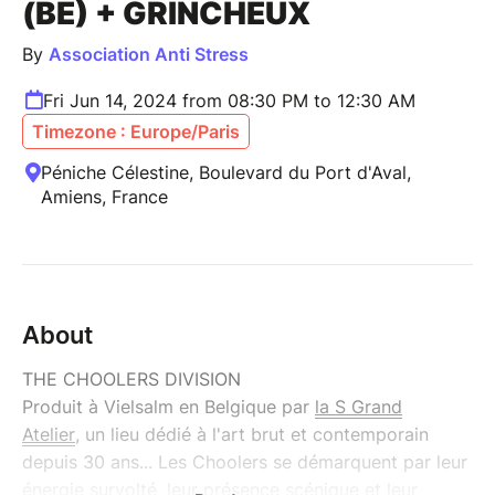
(BE) + GRINCHEUX
By
Association Anti Stress
Fri Jun 14, 2024 from 08:30 PM to 12:30 AM
Timezone : Europe/Paris
Péniche Célestine, Boulevard du Port d'Aval,
Amiens, France
About
THE CHOOLERS DIVISION
Produit à Vielsalm en Belgique par
la S Grand
Atelier
, un lieu dédié à l'art brut et contemporain
depuis 30 ans... Les Choolers se démarquent par leur
énergie survolté, leur présence scénique et leur