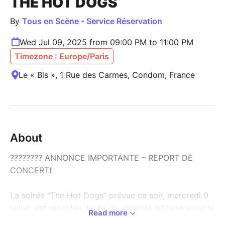
THE HOT DOGS
By
Tous en Scène - Service Réservation
Wed Jul 09, 2025 from 09:00 PM to 11:00 PM
Timezone : Europe/Paris
Le « Bis », 1 Rue des Carmes, Condom, France
About
???????? ANNONCE IMPORTANTE – REPORT DE
CONCERT❗
La soirée “The Hot Dogs” prévue ce soir, mercredi 9
juillet, est reportée, faute de visibilité suffisante sur le
Read more
nombre de réservations. Merci à toutes et tous pour