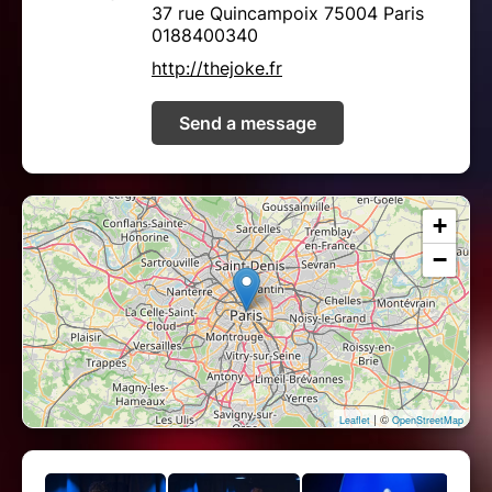
37 rue Quincampoix 75004 Paris
0188400340
http://thejoke.fr
Send a message
+
−
| ©
Leaflet
OpenStreetMap