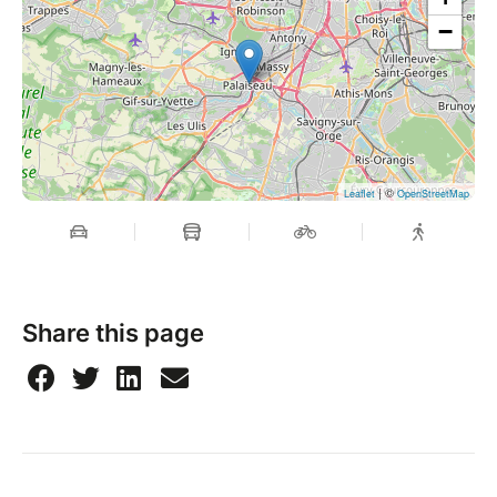
−
| ©
Leaflet
OpenStreetMap
Share this page