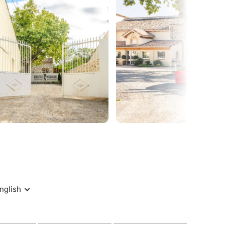
our les plus originaux.
s de dégustation de nos vins, avec ou sans
 de nos pizzas vendues à la pièce sur place.
ection de vins et repartez avec vos coups de
es, famille et collègues, idéal pour partager un
et surprises au cours de la soirée.
 votre billet!
ers, 34290 Montblanc
h30
 garer sur l’Avenue de Béziers (risque