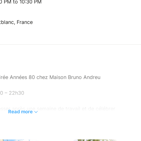
30 PM to 10:30 PM
blanc, France
irée Années 80 chez Maison Bruno Andreu
30 – 22h30
ser après une semaine de travail et de célébrer
Read more
 Work spécial années 80, avec la musique live de
ce.