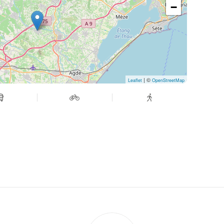
−
| ©
Leaflet
OpenStreetMap