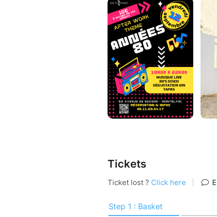
Dress code: Disco! Surprises p
Billet 10€ : comprend 2 verre
alcool.
Envie de grignoter ? Profitez
Découvrez notre nouvelle sél
cœur à prix caveau.
Un événement pour amis, coupl
moment convivial et festif.
Visites du caveau avec Bruno 
Places limitées - réservez vite
Tickets
Informations pratiques :
Adresse : 53 Av. de Bézi
Horaires : de 18h30 à 22
Stationnement : Ne pas se