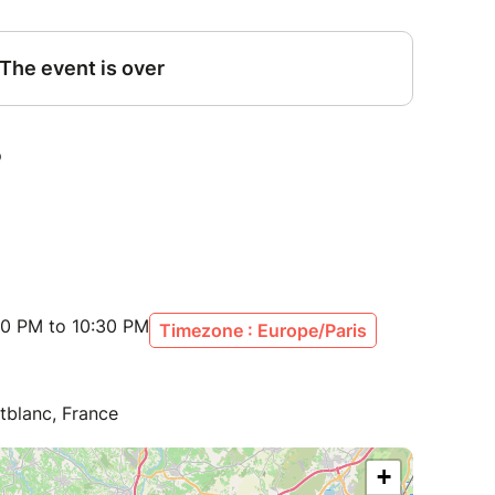
sont à proximité :
z Sofia au 06 11 69 54 17.
Facebook
pour plus de détails !
30 PM to 10:30 PM
Timezone : Europe/Paris
tblanc, France
+