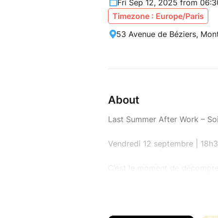
Fri Sep 12, 2025 from 06:
Timezone : Europe/Paris
53 Avenue de Béziers, Mont
About
Last Summer After Work – So
Vendredi 12 septembre | 18h
C’est le moment de décompres
la fin de l’été!
Rejoignez-nous pour un After
Morgane, qui mettra l’ambian