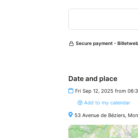
d’amende). Deux parkings 
Parking Jean Moulin
Parking de la Paix
Pour toute question, contacte
Suivez-nous sur
Instagram
et
Date and place
Fri Sep 12, 2025 from 06:
Add to my calendar
53 Avenue de Béziers, Mon