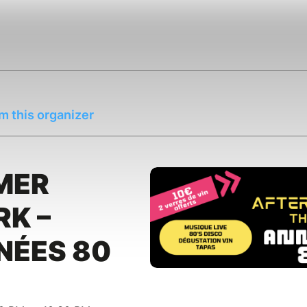
m this organizer
MER
K –
NÉES 80