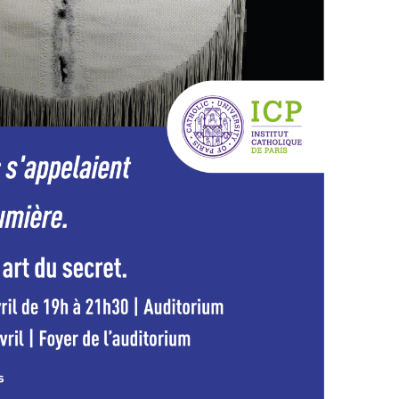
tion
leb et de son œuvre, Marc Chauveau, op.
ive
vres exposées.
mas Gleb, interprétée par Stéphane
ontier.
œuvre de Gleb, Anne Zali, Saralev Hollander
u jeu et à l'expérimentation, Dominique
r
912 à Łódź (Pologne), Thomas Gleb s’installe
. Artiste autodidacte et visionnaire, il