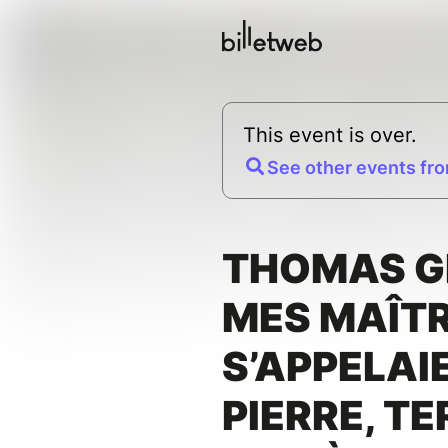
This event is over.
See other events fro
THOMAS GL
MES MAÎT
S’APPELAI
PIERRE, TE