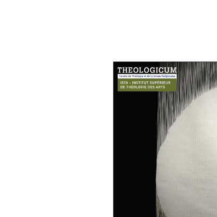
« Mes maîtresses s’appelaient 
Cet événement mettra en valeu
Gleb et explorera deux thémati
de sa création, et le jeu, sym
et spirituelle.
En complément de cette soiré
du 2 au 4 avril 2025 dans le 
Y seront présentés des œuvres
d’artiste, témoignant de la r
exploration entre matière, lumiè
immersion dans l’univers d’un
Programme de la soirée