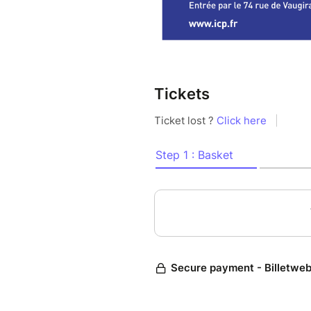
développe une œuvre où se renc
expérimentations graphiques, 
spiritualité et la transmissio
attachement aux symboles bi
référence majeure dans l’art c
Tickets
derrière lui une œuvre aussi si
Plus d’informations sur l’artist
Profitez de cette occasion un
fascinant de cet artiste.
*l'exposition sera accessible 
l'occasion de la soirée du 2 a