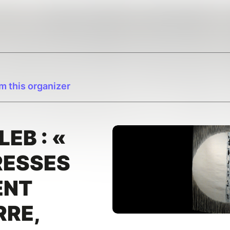
m this organizer
EB : «
RESSES
ENT
RRE,