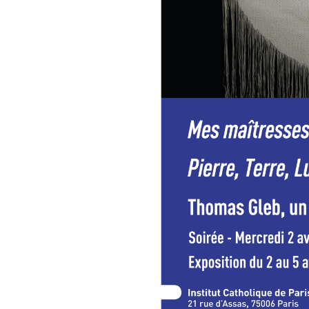
19h00 – Ouverture et introduc
Présentation de Thomas G
Expérience artistique immers
Visite commentée des œu
Lecture de poèmes de Tho
Beauboeuf et Florent Dum
Table ronde
La place du livre dans l'
La relation de l'artiste a
Dendraël, Myriam Métaye
Thomas Gleb
Né Yehouda Chaim Kalman en 1
en France dans les années 1930