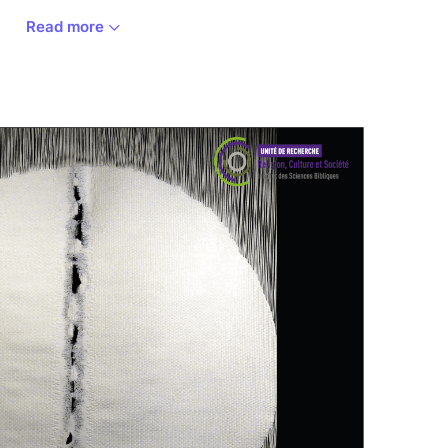
Read more
Pierre, Terre, Lumière. »
r la diversité du travail artistique de Thomas
ques clés de son œuvre : le livre, fil conducteur
bole de son approche artistique à la fois ludique
e, une exposition exceptionnelle* sera présentée
foyer de l’amphithéâtre Bernanos.
 graphiques, objets, tapisseries et livres
ichesse du parcours de Thomas Gleb et de son
re et spiritualité. Cette initiative offrira une
 créateur inspiré et profondément humaniste.