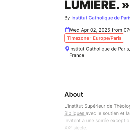
LUMIÈRE. »
By
Institut Catholique de Pari
Wed Apr 02, 2025 from 07
Timezone : Europe/Paris
Institut Catholique de Paris
France
About
L'Institut Supérieur de Théolo
Bibliques
avec le soutien et 
invitent à une soirée excepti
XXᵉ siècle.