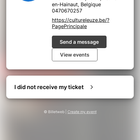
en-Hainaut, Belgique
0470670257
https://cultureleuze.be/?
PagePrincipale
Send a message
View events
I did not receive my ticket
© Billetweb |
Create my event