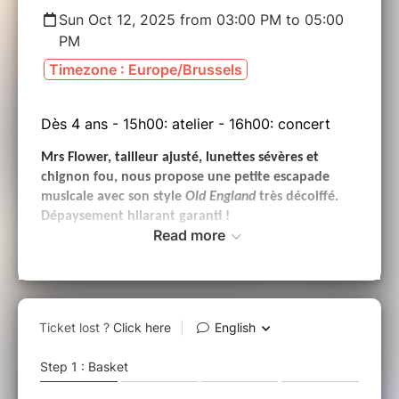
Sun Oct 12, 2025 from 03:00 PM to 05:00
PM
Timezone : Europe/Brussels
Dès 4 ans - 15h00: atelier - 16h00: concert
Mrs Flower, tailleur ajusté, lunettes sévères et
chignon fou, nous propose une petite escapade
musicale avec son style
Old England
très décoiffé.
Dépaysement hilarant garanti !
Read more
Avec ce spectacle musical à l’humour
so british
, Mrs
Flower nous initie à l’anglais au rythme des berceuses
et comptines de son enfance, sans jamais rater le
sacro-saint « Tea Time » qui rythme ses journées.
Un moment riche en découvertes linguistiques,
musicales et culturelles, ponctué de musique
instrumentale et de gigues traditionnelles le tout