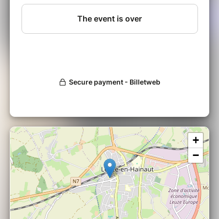
enveloppé d’humour à l’anglaise et de ravissantes
expressions d’Outre–Manche.
Une pause Tea Time sera offerte juste avant le
spectacle.
De et avec Rachel Ponsonby : auteure interprète,
chants et voix, flûte traversière, flûte irlandaise,
saxophone soprano, clarinette, trompette, ukulélé
baryton, clavier, petites percussions variées et loop
station.
Organisé dans le cadre du Wapikids Festival, en
collaboration avec les Jeunesses Musicales de
+
Wallonie Picarde. Avec le soutien des Tournées Art et
−
Vie.