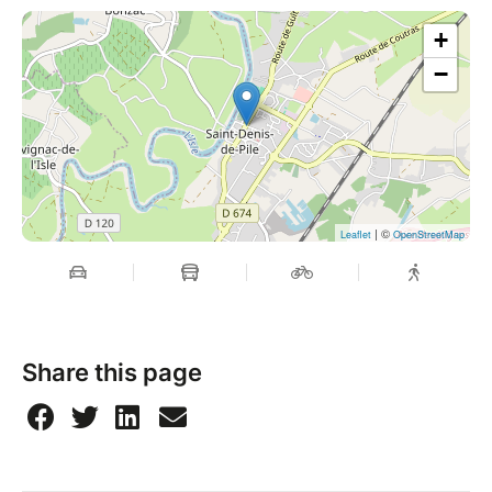
+
−
| ©
Leaflet
OpenStreetMap
Share this page