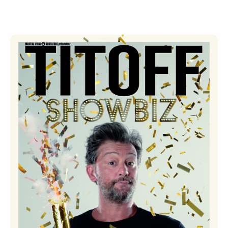
conquête de Paris, Titoff vous narre à travers ses
anecdotes hilarantes les coulisses pétillantes, parfois
absurdes et souvent incroyables du monde du
spectacle.
L'envers du décor des émissions télé, radio et ciné,
les répétitions chaotiques, les rencontres avec les
stars qu'il admirait enfant, les avantages dingues de
la célébrité et ses inconvénients inattendus... Les
hauts et les bas jalonnant une carrière faite de succès
et d'échecs mais aussi et surtout de rires. Car s'il y a
bien quelque chose qui a la même saveur avec un
ami d'enfance des quartiers de Marseille ou avec une
légende du cinéma américain, c'est un fou-rire. Et
Dieu sait que Titoff en a eu, des fous-rires... et
chaque soir vous en aurez avec lui !
Préparez-vous à une soirée exceptionnelle où les
anecdotes et les vannes mettent en lumière
l'évolution d'un métier et plus généralement les