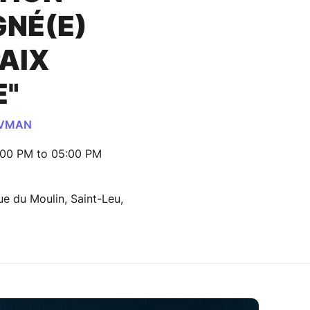
GNÉ(E)
AIX
E"
OVMAN
:00 PM to 05:00 PM
ue du Moulin, Saint-Leu,