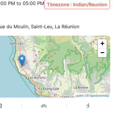
:00 PM to 05:00 PM
Timezone : Indian/Reunion
Rue du Moulin, Saint-Leu, La Réunion
+
−
| ©
Leaflet
OpenStreetMap