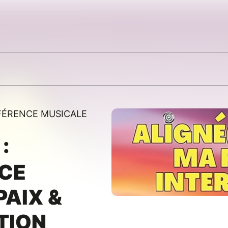
FÉRENCE MUSICALE
:
CE
PAIX &
TION