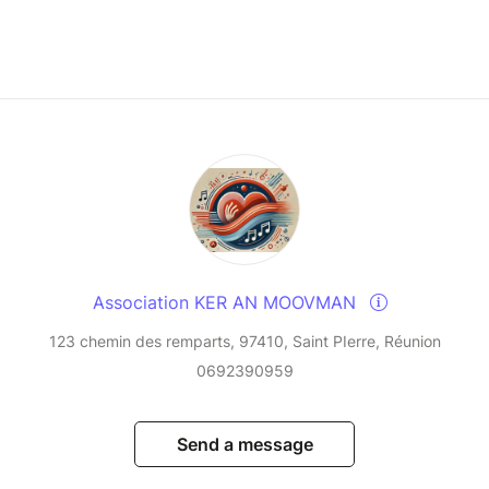
Association KER AN MOOVMAN
123 chemin des remparts, 97410, Saint PIerre, Réunion
0692390959
Send a message