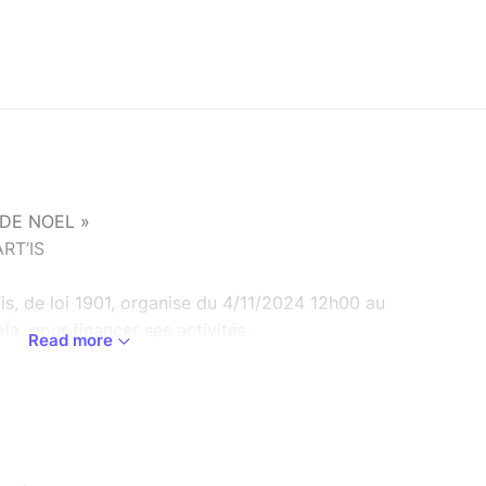
 DE NOEL »
ART’IS
s, de loi 1901, organise du 4/11/2024 12h00 au
, pour financer ses activités.
Read more
nditions de participation
tes personnes physiques majeures, ou mineures
égal résident en France Métropolitaine. Toute
cket de tombola auprès d’un membre de
let en ligne via les sites
www.compagnie-