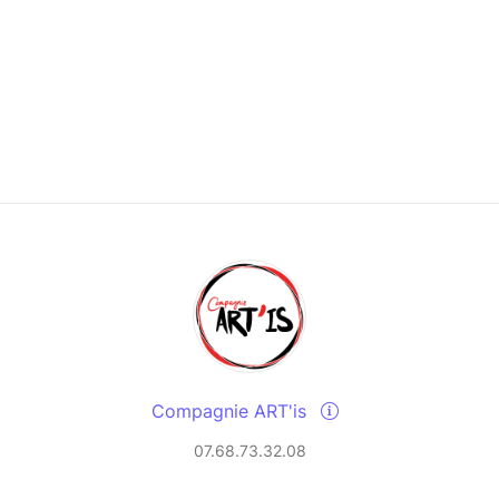
annulés.
e 14/12/2024, à 20h15, en présence de Guy
ociation et de plusieurs témoins pour attester de
oulé. Si le bon de participation est illisible, ou
onsidéré comme nul, et un nouveau tirage sera
ant du lot. S’il y a l’existence d’une tricherie
sonne concernée sera retiré et considéré comme
lots est fixée au 15/01/2025. Les personnes
 qui ne se seront pas manifesté avant cette date
t, et perdront la propriété du bien. L’association
ines opérations, les lots non réclamés. Les lots
u murier 26540 Mours-Saint-Eusèbe, et sur RDV.
Compagnie ART'is
onsabilité
07.68.73.32.08
s se réserve le droit de modifier ou d’annuler
t évènement sans que sa responsabilité ne soit