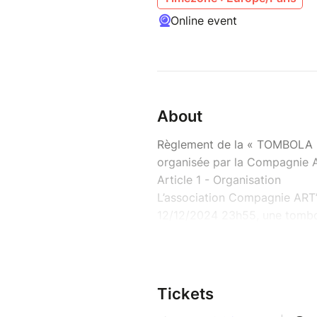
Online event
About
Règlement de la « TOMBOLA
organisée par la Compagnie 
Article 1 - Organisation
L’association Compagnie ART’i
12/12/2024 23h55, une tombola
Article 2 – Participants et co
La tombola est ouverte à tou
avec autorisation du tuteur l
personne, ayant acheté un ti
Tickets
l’association, ou acheté un bil