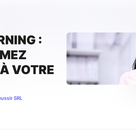
RNING :
RMEZ
 À VOTRE
éussir SRL