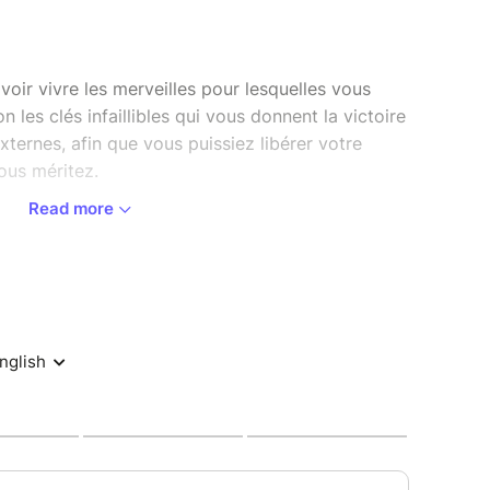
ir vivre les merveilles pour lesquelles vous
n les clés infaillibles qui vous donnent la victoire
externes, afin que vous puissiez libérer votre
vous méritez.
Read more
cédez à un parcours complet en ligne pour
e pensées, renforcer votre discipline, développer
ne vie alignée avec votre destinée — où que vous
ez.
TINÉE :
ur transformer durablement votre mentalité
éos pour avancer à votre rythme
i garantit votre prospérité à tous égards.