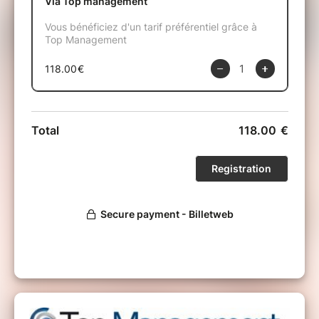
"Entreprendre en France, un "pari"
risqué"