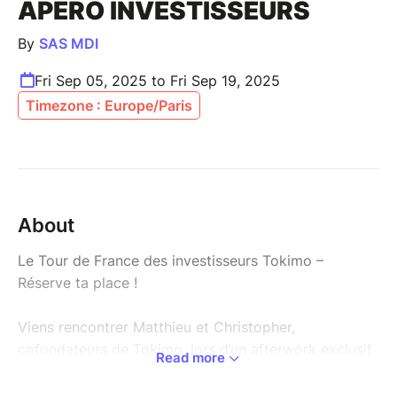
APÉRO INVESTISSEURS
By
SAS MDI
Fri Sep 05, 2025 to Fri Sep 19, 2025
Timezone : Europe/Paris
About
Le Tour de France des investisseurs Tokimo –
Réserve ta place !
Viens rencontrer Matthieu et Christopher,
cofondateurs de Tokimo, lors d’un afterwork exclusif
Read more
organisé dans ta ville : les Apéros Investisseurs.
Un rendez-vous pensé pour partager, apprendre et