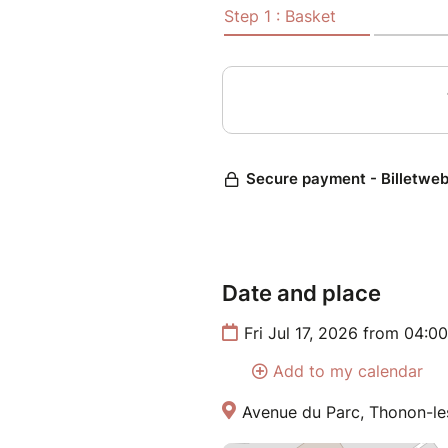
Etape RPM :
Abonnés : 20 €*
Non-Abonnés : 29 €
Etape Aquabike :
Abonnés : 20 €*
Non-Abonnés : 29 €
Réservez vite votre dossard av
*Abonnés : réservation unique
Date and place
Fri Jul 17, 2026 from 04:
Add to my calendar
Avenue du Parc, Thonon-le