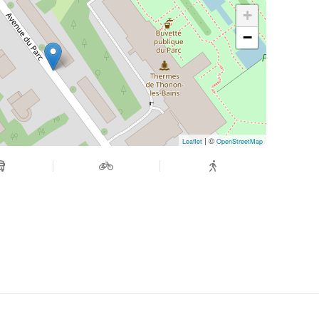
+
−
| ©
Leaflet
OpenStreetMap