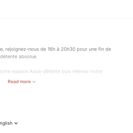
e, rejoignez-nous de 16h à 20h30 pour une fin de
 détente absolue.
notre espace Aqua-détente puis relevez notre
Read more
) : 45 min de vélo+ douche à jet + accès
étente + ravitaillement.
20h30) : 40 min de vélo+ douche à jet +
 Aqua-détente + ravitaillement.