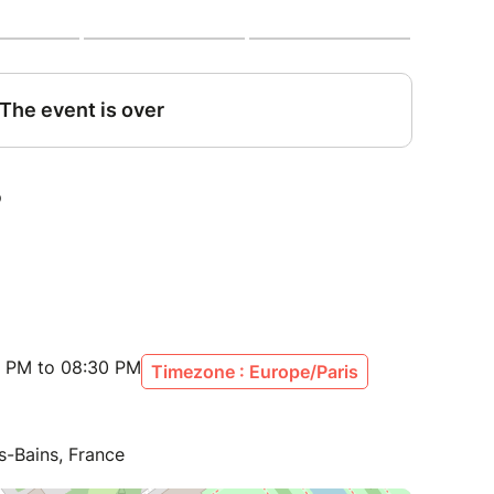
ant qu'il ne soit trop tard !
ment à l'accueil du Spa
00 PM to 08:30 PM
Timezone : Europe/Paris
s-Bains, France