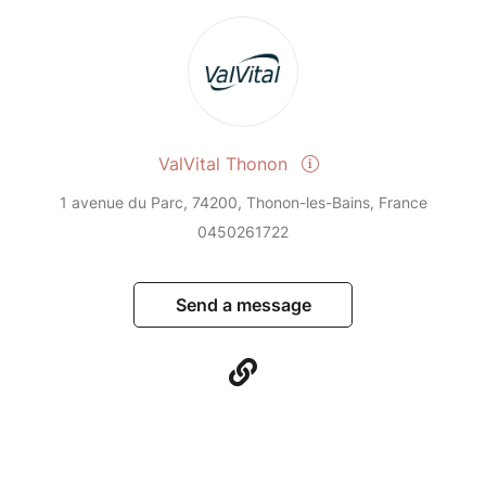
ValVital Thonon
1 avenue du Parc, 74200, Thonon-les-Bains, France
0450261722
Send a message