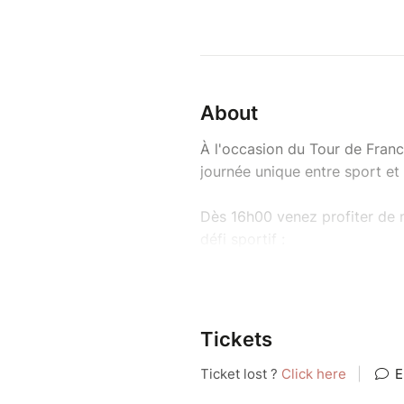
About
À l'occasion du Tour de Franc
journée unique entre sport et
Dès 16h00 venez profiter de 
défi sportif :
ÉTAPE RPM (17h30 - 20h30
complet à l'espace Aqua-d
ÉTAPE Aquabike (18h30 - 
Tickets
accès complet à l'espace
Les Tarifs :