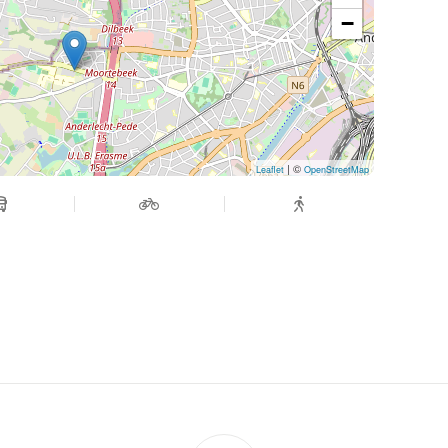
−
| ©
Leaflet
OpenStreetMap