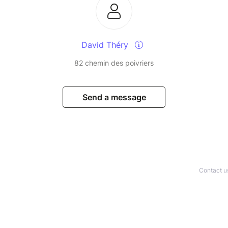
David Théry
82 chemin des poivriers
Send a message
Contact u