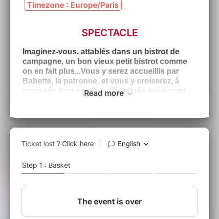
Timezone : Europe/Paris
SPECTACLE
Imaginez-vous, attablés dans un bistrot de
campagne, un bon vieux petit bistrot comme
on en fait plus...Vous y serez accueillis par
Babette, la patronne, et vous y croiserez, à
coup sûr, bon nombre d’habitués qui auront
Read more
certainement des choses à raconter...
Vous n’aurez qu’à tendre l’oreille et vous en
apprendrez de belles !!!
Brèves de comptoir, coups de gueule
et éclats de rire !
Texte et mise en scène Jean-Christian
Fraiscinet
Musique originale Hervé Devolder
Avec Vincent Fraiscinet, Christèle
Chappat, Mélissa Chatelet et