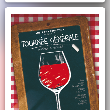
ISABELLE
02 54 40 20 09
ou
06 32 67 78 47
​​​
groupesfermedebellevue@gmail.com