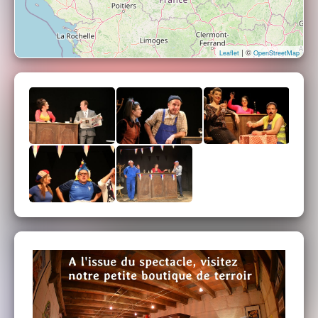
| ©
Leaflet
OpenStreetMap