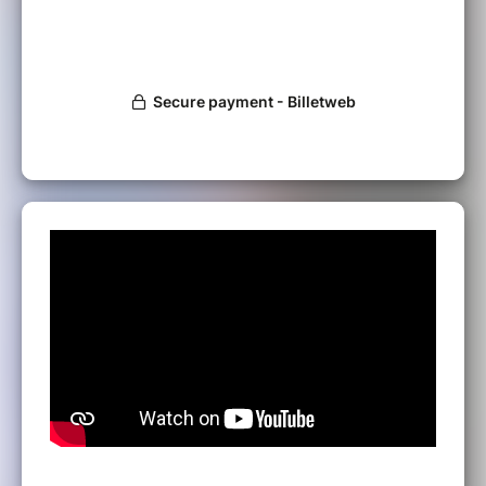
Sébastien Fraiscinet.
(Pour assurer au mieux votre accueil, merci de
nous signaler toute difficulté permanente ou
temporaire à vous déplacer)
MENU "Bellevue"
(Notre menu, étant un menu unique,
merci de nous signaler toute allergie ou contrainte
alimentaire)
Kir de Bienvenue
Tourte berrichonne, salade et légumes
en ravigote
Paupiette de volailles aux
champignons, sauce crème, garniture
de saison et gratin dauphinois
Salade du jardin et fromages
Crumble aux fruits et son coulis de
famboises
Café et Vin compris
Pour les GROUPES (+ de 35 pers.) contacter