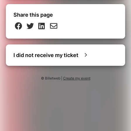
Share this page
I did not receive my ticket
© Billetweb |
Create my event