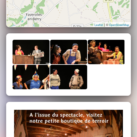
| ©
Leaflet
OpenStreetMap