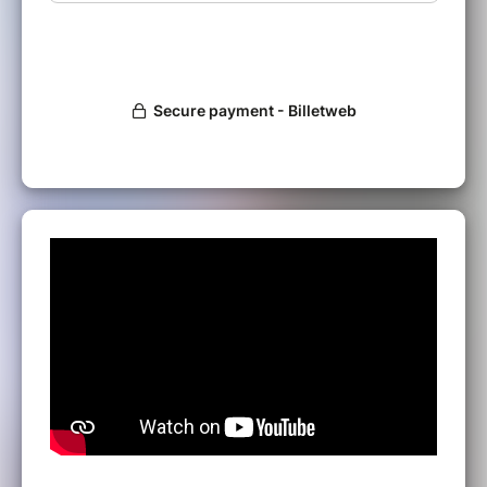
Chappat, Mélissa Chatelet et
Sébastien Fraiscinet.
(Pour assurer au mieux votre accueil, merci de
nous signaler toute difficulté permanente ou
temporaire à vous déplacer)
MENU GOURMAND
(Notre menu, étant un menu unique,
merci de nous signaler toute allergie ou contrainte
alimentaire)
Kir Pétillant
Pâté en croûte aux oignons, pousse
d'épines et jambon fumé
Suprême de poulet fermier, farce aux
pruneaux et Armagnac, sauce
asperges et lardons, purée de carottes
au miel, gratin dauphinois
Salade du jardin et fromages
Fondant au chocolat et son caramel
d'orange
Café et Vin Compris