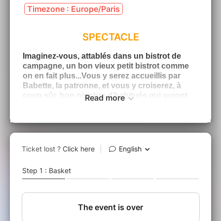
Timezone : Europe/Paris
SPECTACLE
Imaginez-vous, attablés dans un bistrot de
campagne, un bon vieux petit bistrot comme
on en fait plus...Vous y serez accueillis par
Babette, la patronne, et vous y croiserez, à
coup sûr, bon nombre d’habitués qui auront
Read more
certainement des choses à raconter...
Vous n’aurez qu’à tendre l’oreille et vous en
apprendrez de belles !!!
Brèves de comptoir, coups de gueule
et éclats de rire !
Texte et mise en scène Jean-Christian
Fraiscinet
Musique originale Hervé Devolder
Avec Vincent Fraiscinet, Christèle