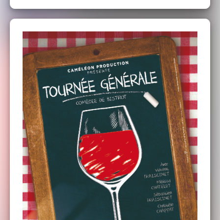
Pour les GROUPES (+ de 35 pers.) contacter
ISABELLE
02 54 40 20 09
ou
06 32 67 78 47
​​​
groupesfermedebellevue@gmail.com